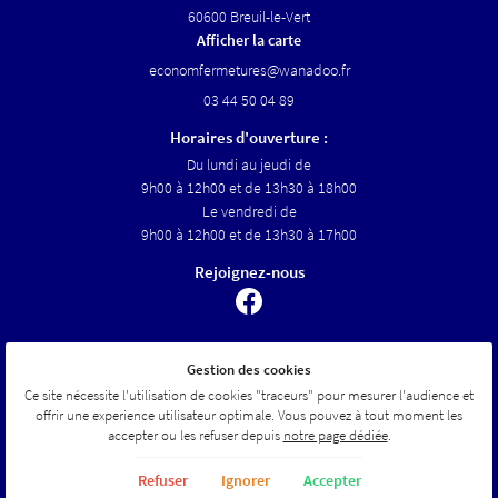
60600 Breuil-le-Vert
Afficher la carte
03 44 50 04 89
Horaires d'ouverture :
Du lundi au jeudi de
9h00 à 12h00 et de 13h30 à 18h00
Le vendredi de
9h00 à 12h00 et de 13h30 à 17h00
Rejoignez-nous
Gestion des cookies
Mentions Légales
Conditions générales d'utilisation
Ce site nécessite l'utilisation de cookies "traceurs" pour mesurer l'audience et
Politique de confidentialité
offrir une experience utilisateur optimale. Vous pouvez à tout moment les
Gestion des cookies
accepter ou les refuser depuis
notre page dédiée
.
Sitemap
Refuser
Ignorer
Accepter