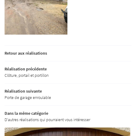
email indiqué ci-dessus. Vous pouvez vous désinscrire à tout moment en utilisant
le
formulaire de désinscription
.
Inscription
Retour aux réalisations
Réalisation précédente
Clôture, portail et portillon
Une questio
Réalisation suivante
Porte de garage enroulable
Accueil
Menuiseries
03 44 50 04 89
Dans la même catégorie
Extérieures
D'autres réalisations qui pourraient vous intéresser
ménagement
Extérieur