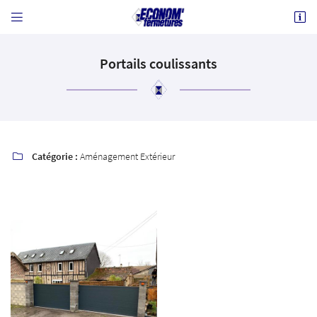


902 Route de Paris
60600 Breuil-le-Vert
03 44 50 04 89
Portails coulissants
Catégorie :
Aménagement Extérieur

Adresse email de réception

Code Captcha

Rafraîchir le captcha

En cochant cette case, vous consentez à recevoir nos propositions commerciales à l'adresse